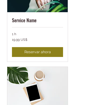
Service Name
1 h
19,99
19,99 US$
dólares
estadounidenses
Reservar ahora