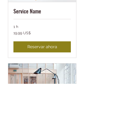
Service Name
1 h
19,99
19,99 US$
dólares
estadounidenses
Reservar ahora
Service Name